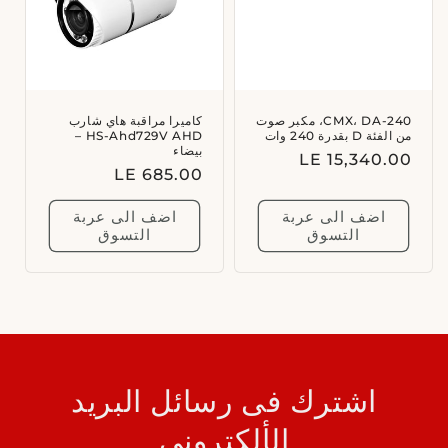
:
CMX، DA-240، مكبر صوت
كاميرا مراقبة هاي شارب
من الفئة D بقدرة 240 وات
HS-Ahd729V AHD –
بيضاء
السعر
LE 15,340.00
السعر
LE 685.00
العادي
العادي
اضف الى عربة
اضف الى عربة
التسوق
التسوق
اشترك فى رسائل البريد
الألكترونى