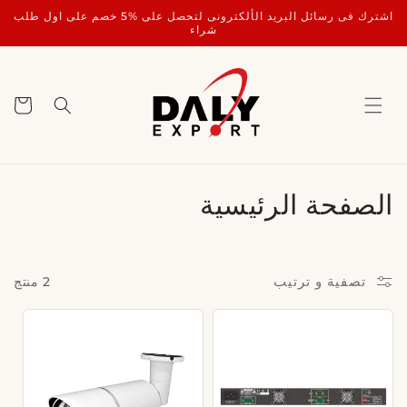
تخطي
اشترك فى رسائل البريد الألكترونى لتحصل على %5 خصم على اول طلب
إلى
شراء
المحتوى
عربة
التسوق
م
الصفحة الرئيسية
ج
م
تصفية و ترتيب
2 منتج
و
ع
ة