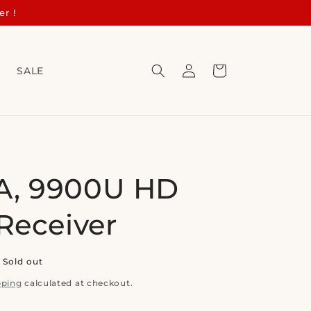
er !
Log
Cart
s
SALE
in
A, 9900U HD
 Receiver
Sold out
pping
calculated at checkout.