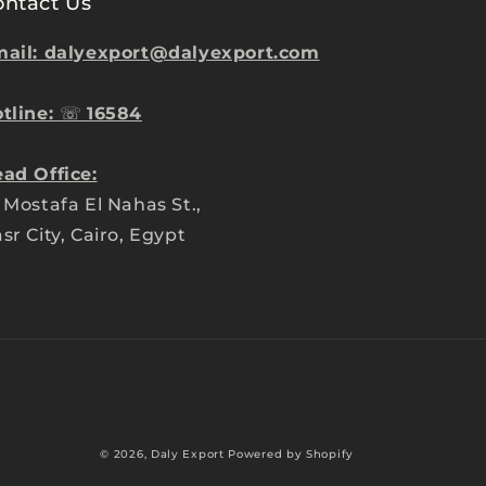
ontact Us
ail: dalyexport@dalyexport.com
tline:
☏
16584
ad Office:
 Mostafa El Nahas St.,
sr City, Cairo, Egypt
Payment
© 2026,
Daly Export
Powered by Shopify
methods