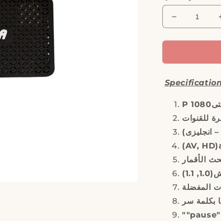
Decrease
quantity
for
ASTRA,
9900U
HD
Specification
Mini,
Receiver
رة للقنوات
– انجليزى
1.1
ات المفضلة
ا بكلمة سر