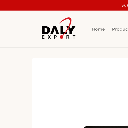
Skip to
Sub
content
Home
Produc
Skip to
product
information