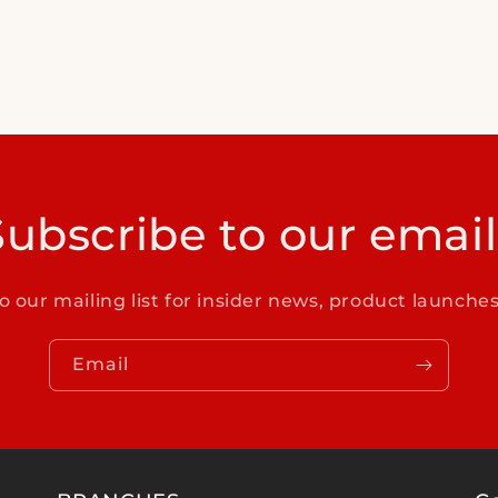
Subscribe to our email
o our mailing list for insider news, product launche
Email