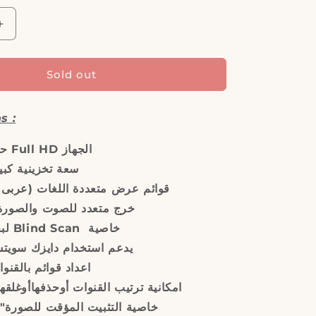
Increase
quantity
for
ASTRA,
Sold out
9900U
HD
s :
Mini,
Receiver
P 1080حتى Full HD الجهاز
سعة تخزينية كبي
قوائم عرض متعددة اللغات (عربى )
(AV, HD)خرج متعدد للصوت والصورة
لبحث الأقمار Blind Scan خاصية
يدعم استخدام دايزك سويتش(1.0, )
اعداد قوائم بالقنو
امكانية ترتيب القنوات أوحذفهاأوغلقه
""pause""خاصية التثبيت المؤقت للصورة