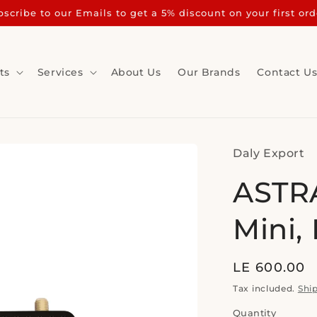
scribe to our Emails to get a 5% discount on your first ord
ts
Services
About Us
Our Brands
Contact U
Daly Export
ASTR
Mini,
Regular
LE 600.00
price
Tax included.
Shi
Quantity