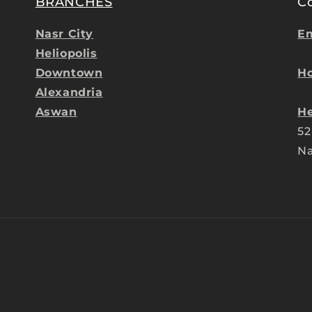
BRANCHES
C
Nasr City
Em
Heliopolis
Downtown
Ho
Alexandria
Aswan
He
52
Na