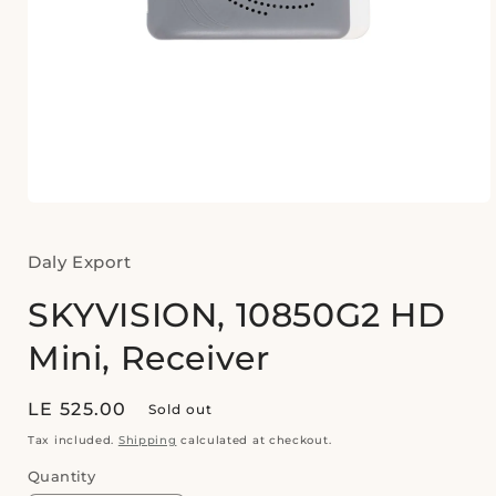
Open
media
1
in
Daly Export
modal
SKYVISION, 10850G2 HD
Mini, Receiver
Regular
LE 525.00
Sold out
price
Tax included.
Shipping
calculated at checkout.
Quantity