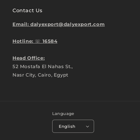
Contact Us
Email: dalyexport@dalyexport.com
Hotline:
☏
16584
Head Office:
52 Mostafa El Nahas St.,
Nasr City, Cairo, Egypt
Language
English