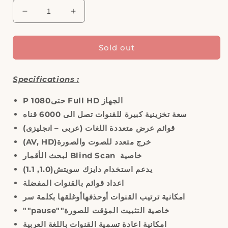
Decrease
Increase
quantity
quantity
for
for
SKYVISION,
SKYVISION,
Sold out
10850G2
10850G2
HD
HD
Specifications :
Mini,
Mini,
Receiver
Receiver
P 1080
حتى
Full HD
الجهاز
سعة تخزينية كبيرة للقنوات تصل الى 6000 قناه
)
قوائم عرض متعددة اللغات (عربى – انجليزى
(AV, HD)
خرج متعدد للصوت والصورة
لبحث الأقمار
Blind Scan
خاصية
)
يدعم استخدام دايزك سويتش(1.0, 1.1
اعداد قوائم بالقنوات المفضلة
امكانية ترتيب القنوات أوحذفهاأوغلقها بكلمة سر
""pause""
خاصية التثبيت المؤقت للصورة
امكانية اعادة تسمية القنوات باللغة العربية